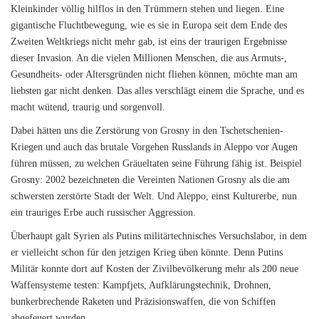
Kleinkinder völlig hilflos in den Trümmern stehen und liegen. Eine
gigantische Fluchtbewegung, wie es sie in Europa seit dem Ende des
Zweiten Weltkriegs nicht mehr gab, ist eins der traurigen Ergebnisse
dieser Invasion. An die vielen Millionen Menschen, die aus Armuts-,
Gesundheits- oder Altersgründen nicht fliehen können, möchte man am
liebsten gar nicht denken. Das alles verschlägt einem die Sprache, und es
macht wütend, traurig und sorgenvoll.
Dabei hätten uns die Zerstörung von Grosny in den Tschetschenien-
Kriegen und auch das brutale Vorgehen Russlands in Aleppo vor Augen
führen müssen, zu welchen Gräueltaten seine Führung fähig ist. Beispiel
Grosny: 2002 bezeichneten die Vereinten Nationen Grosny als die am
schwersten zerstörte Stadt der Welt. Und Aleppo, einst Kulturerbe, nun
ein trauriges Erbe auch russischer Aggression.
Überhaupt galt Syrien als Putins militärtechnisches Versuchslabor, in dem
er vielleicht schon für den jetzigen Krieg üben könnte. Denn Putins
Militär konnte dort auf Kosten der Zivilbevölkerung mehr als 200 neue
Waffensysteme testen: Kampfjets, Aufklärungstechnik, Drohnen,
bunkerbrechende Raketen und Präzisionswaffen, die von Schiffen
abgefeuert wurden.