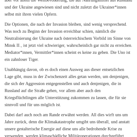
aber vor allem die Weltbevölkerung, die auf Nahrungsmittel aus Russland
und der Ukraine angewiesen sind und nicht zuletzt die Ukrainer*innen
selbst mit ihren vielen Opfern.
Die Optionen, die nach der Invasion bleiben, sind wenig versprechend.
Was noch zu Beginn der Invasion erreichbar schien, nämlich die
Neutralisierung der Ukraine nach österreichischem Vorbild im Sinne von
Minsk II., ist jetzt viel schwieriger, wahrscheinlich gar nicht zu erreichen.
Mediator*innen, Vermittler*innen scheint es keine zu geben. Die Uno ist
ein zahnloser Tiger.
Unabhängig davon, ob es doch einen Ausweg aus dieser entsetzlichen
Lage gibt, muss in der Zwischenzeit alles getan werden, um denjenigen,
die sich der Aggression entgegenstellen und auch denjenigen, die in
Russland auf die Straße gehen, vor allem aber auch den
Kriegsflüchtlingen alle Unterstützung zukommen zu lassen, die für sie
sinnvoll und für uns möglich ist.
Dabei darf auch noch am Rande erwähnt werden. All dies wirft uns um
Jahre zurück, denn die Klimakatastrophe umgibt uns überall, und anstatt
unsere gestalterische Energie auf diese uns alle bedrohende Krise zu
verwenden, werden klimaschädliche Militäroperationen durchgeführt,