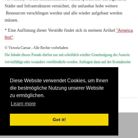
Städte und Infrastrukturen vernichtet, die unfassbar hohe weitere
Ressourcen verschlingen werden und alle wieder aufgebaut werden
müssen.
* Eine Auflistung dieser Verstöße findet sich in meinem Artikel
"America
.
first"
© Victoria Caesar - Alle Rechte vorbehalten
Die Inhalte dieses Portals dürfen nur mit schriftlich erteilter Genehmigung der Autorin
vervielfältigt oder woanders veröffentlicht werden. Anfragen dazu auf der Kontaktseite
Anzahl der Ansichten (4278)
Diese Website verwendet Cookies, um Ihnen
die bestmögliche Nutzung unserer Website
zu ermöglichen.
Learn more
|
Got it!
Nutzungsbedingungen
Datenschutzerklärung
Copyright by Dr. Victoria Caesar