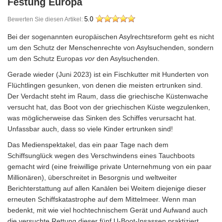
Festung Europa
Bewerten Sie diesen Artikel:
5.0
Bei der sogenannten europäischen Asylrechtsreform geht es nicht
um den Schutz der Menschenrechte von Asylsuchenden, sondern
um den Schutz Europas
vor
den Asylsuchenden.
Gerade wieder (Juni 2023) ist ein Fischkutter mit Hunderten von
Flüchtlingen gesunken, von denen die meisten ertrunken sind.
Der Verdacht steht im Raum, dass die griechische Küstenwache
versucht hat, das Boot von der griechischen Küste wegzulenken,
was möglicherweise das Sinken des Schiffes verursacht hat.
Unfassbar auch, dass so viele Kinder ertrunken sind!
Das Medienspektakel, das ein paar Tage nach dem
Schiffsunglück wegen des Verschwindens eines Tauchboots
gemacht wird (eine freiwillige private Unternehmung von ein paar
Millionären), überschreitet in Besorgnis und weltweiter
Berichterstattung auf allen Kanälen bei Weitem diejenige dieser
erneuten Schiffskatastrophe auf dem Mittelmeer. Wenn man
bedenkt, mit wie viel hochtechnischem Gerät und Aufwand auch
die versuchte Rettung dieser fünf U-Boot-Insassen praktiziert